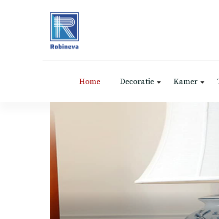
Robineva
Geef je de beste koopideeën.
Home
Decoratie
Kamer