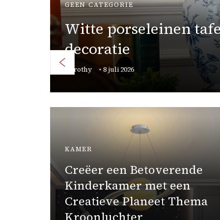
BUITENDECORATIE
Sfeervolle glazen bui
patioverlichting
oepel
Dorothy
20 mei 2026
TUIN
Prachtige natuurlijke
verlichting met
tuinpadlampen