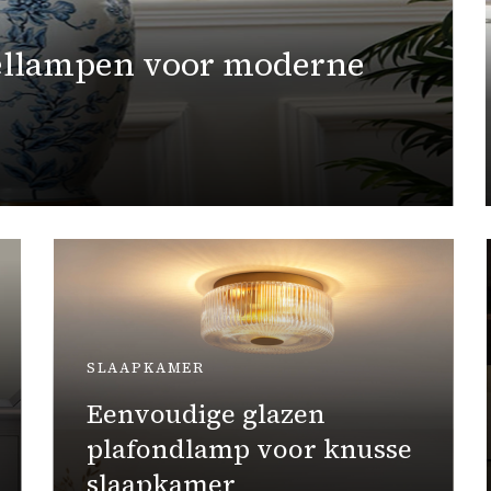
tenlantaarns voor
HUISKAMER
Industriële
draadgewikkelde Edison
lampenkap