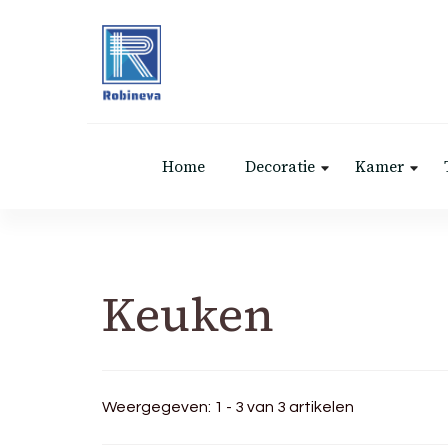
Robineva
Geef je de beste koopideeën.
Home
Decoratie
Kamer
Keuken
Weergegeven: 1 - 3 van 3 artikelen