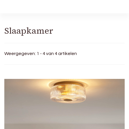
Robineva
Geef je de beste koopideeën.
Slaapkamer
Weergegeven: 1 - 4 van 4 artikelen