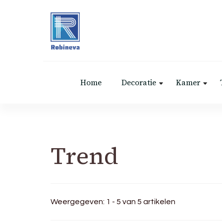
Robineva
Geef je de beste koopideeën.
Home
Decoratie
Kamer
Trend
Weergegeven: 1 - 5 van 5 artikelen