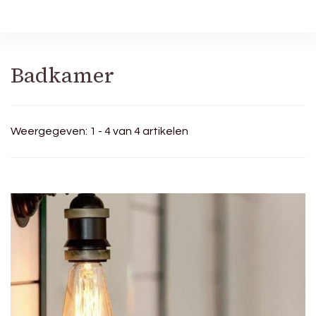
Robineva
Geef je de beste koopideeën.
Badkamer
Weergegeven: 1 - 4 van 4 artikelen