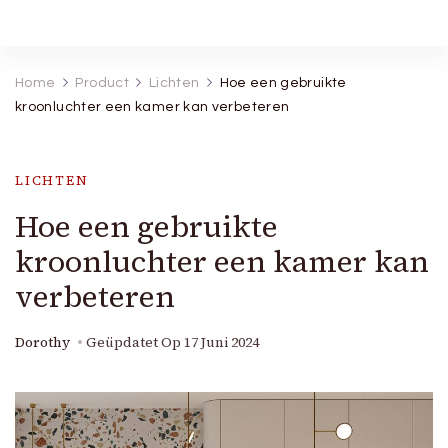
Robineva
Geef je de beste koopideeën.
Home
Product
Lichten
Hoe een gebruikte
kroonluchter een kamer kan verbeteren
LICHTEN
Hoe een gebruikte
kroonluchter een kamer kan
verbeteren
Dorothy
Geüpdatet Op
17 Juni 2024