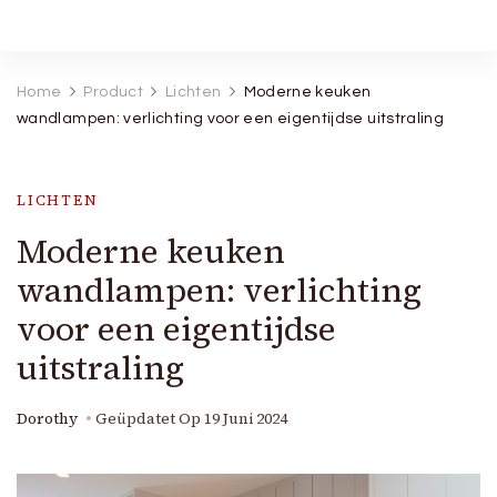
Robineva
Geef je de beste koopideeën.
Home
Product
Lichten
Moderne keuken
wandlampen: verlichting voor een eigentijdse uitstraling
LICHTEN
Moderne keuken
wandlampen: verlichting
voor een eigentijdse
uitstraling
Dorothy
Geüpdatet Op
19 Juni 2024