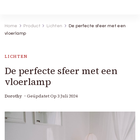
Robineva
Geef je de beste koopideeën.
Home
Product
Lichten
De perfecte sfeer met een
vloerlamp
LICHTEN
De perfecte sfeer met een
vloerlamp
Dorothy
Geüpdatet Op
3 Juli 2024