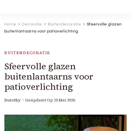
Robineva
Geef je de beste koopideeën.
Home
Decoratie
Buitendecoratie
Sfeervolle glazen
buitenlantaarns voor patioverlichting
BUITENDECORATIE
Sfeervolle glazen
buitenlantaarns voor
patioverlichting
Dorothy
Geüpdatet Op
25 Mei 2026