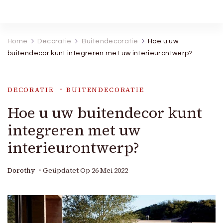
Robineva
Geef je de beste koopideeën.
Home
Decoratie
Buitendecoratie
Hoe u uw
buitendecor kunt integreren met uw interieurontwerp?
DECORATIE
BUITENDECORATIE
Hoe u uw buitendecor kunt
integreren met uw
interieurontwerp?
Dorothy
Geüpdatet Op
26 Mei 2022