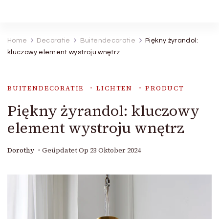
Robineva
Geef je de beste koopideeën.
Home
Decoratie
Buitendecoratie
Piękny żyrandol:
kluczowy element wystroju wnętrz
BUITENDECORATIE
LICHTEN
PRODUCT
Piękny żyrandol: kluczowy
element wystroju wnętrz
Dorothy
Geüpdatet Op
23 Oktober 2024