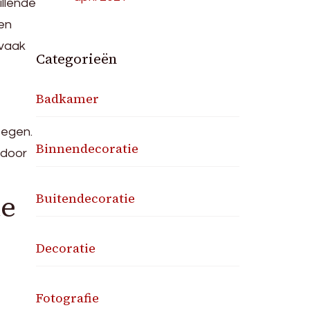
illende
 en
 vaak
Categorieën
Badkamer
oegen.
Binnendecoratie
rdoor
te
Buitendecoratie
Decoratie
Fotografie