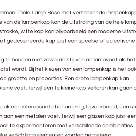
mmon Table Lamp Base met verschillende lampenkapp
e van de lampenkap kan de uitstraling van de hele lam
strakke, witte kap kan bijvoorbeeld een moderne uitstr
ke of gedessineerde kap juist een speelse of eclectische
ng te houden met zowel de stijl van de lampvoet als het
aatst wordt. Bij het kiezen van een lampenkap is het oo
 de grootte en proporties. Een grote lampenkap kan
leine voet, terwijl een te kleine kap verloren kan gaan
 ook een interessante benadering; bijvoorbeeld, een st
aan een metalen voet, terwijl een glazen kap juist ee
. Door te experimenteren met verschillende combinaties
ijke verlichtingselementen worden gecreëerd.