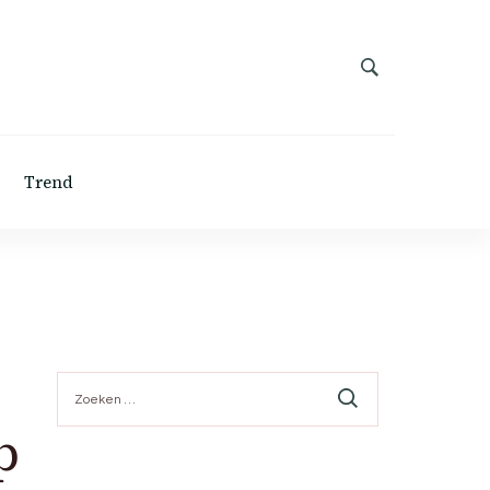
Trend
Zoeken
naar:
p