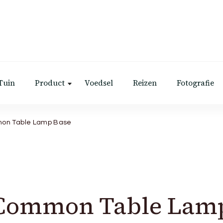
Tuin
Product
Voedsel
Reizen
Fotografie
mon Table Lamp Base
e Common Table Lam