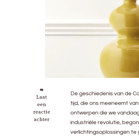
De geschiedenis van de C
op
Laat
tijd, die ons meeneemt van
De
een
veelzijdige
reactie
ontwerpen die we vandaag
Common
achter
industriële revolutie, beg
Table
verlichtingsoplossingen t
Lamp