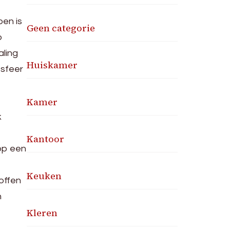
en is
Geen categorie
p
aling
Huiskamer
 sfeer
Kamer
k
Kantoor
 op een
Keuken
offen
n
Kleren