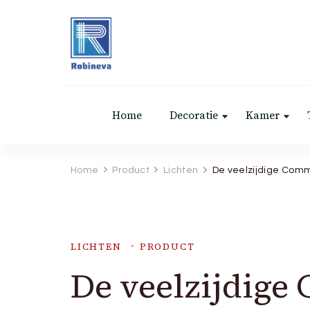
Robineva
Geef je de beste koopideeën.
Home
Decoratie
Kamer
Home
Product
Lichten
De veelzijdige Com
LICHTEN
PRODUCT
De veelzijdig