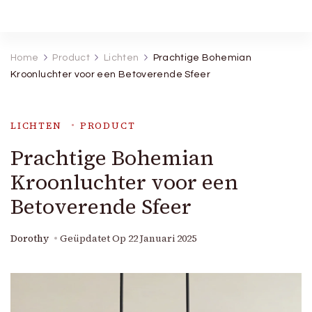
Robineva
Geef je de beste koopideeën.
Home
Product
Lichten
Prachtige Bohemian
Kroonluchter voor een Betoverende Sfeer
LICHTEN
PRODUCT
Prachtige Bohemian
Kroonluchter voor een
Betoverende Sfeer
Dorothy
Geüpdatet Op
22 Januari 2025