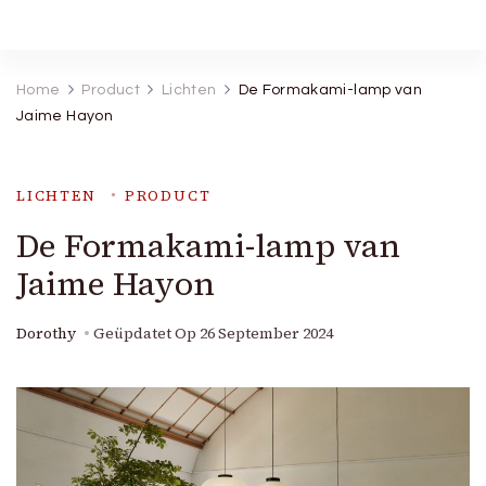
Robineva
Geef je de beste koopideeën.
Home
Product
Lichten
De Formakami-lamp van
Jaime Hayon
LICHTEN
PRODUCT
De Formakami-lamp van
Jaime Hayon
Dorothy
Geüpdatet Op
26 September 2024