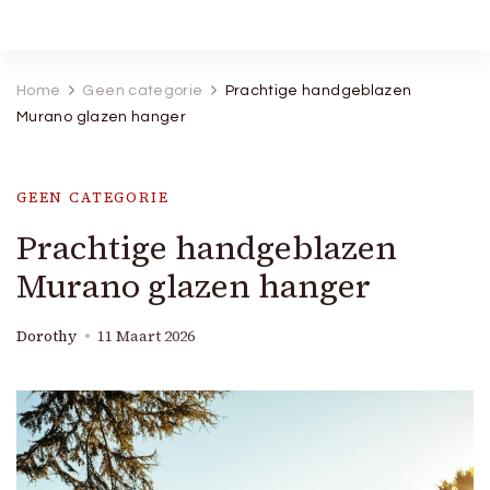
Robineva
Geef je de beste koopideeën.
Home
Geen categorie
Prachtige handgeblazen
Murano glazen hanger
GEEN CATEGORIE
Prachtige handgeblazen
Murano glazen hanger
Dorothy
11 Maart 2026