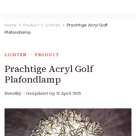
Robineva
Geef je de beste koopideeën.
Home
Product
Lichten
Prachtige Acryl Golf
Plafondlamp
LICHTEN
PRODUCT
Prachtige Acryl Golf
Plafondlamp
Dorothy
Geüpdatet Op
21 April 2025