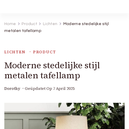
Robineva
Geef je de beste koopideeën.
Home
Product
Lichten
Moderne stedelijke stijl
metalen tafellamp
LICHTEN
PRODUCT
Moderne stedelijke stijl
metalen tafellamp
Dorothy
Geüpdatet Op
7 April 2025