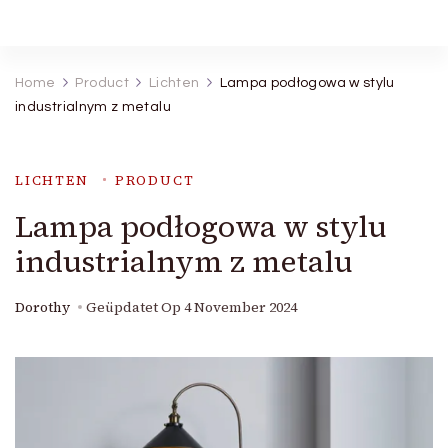
Robineva
Geef je de beste koopideeën.
Home
Product
Lichten
Lampa podłogowa w stylu
industrialnym z metalu
LICHTEN
PRODUCT
Lampa podłogowa w stylu
industrialnym z metalu
Dorothy
Geüpdatet Op
4 November 2024